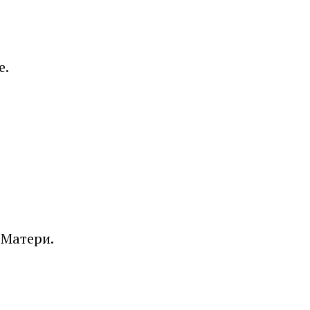
е.
 Матери.