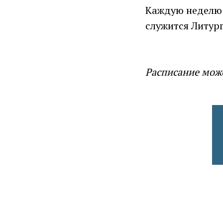
Каждую недел
служится Литург
Расписание може