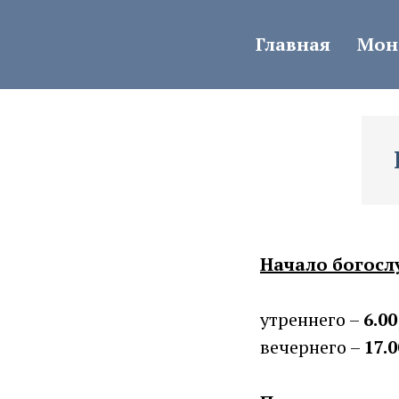
Главная
Мон
Начало богосл
утреннего –
6.00
вечернего –
17.0