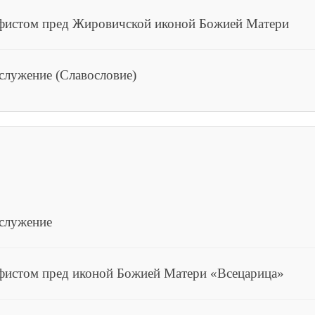
афистом пред Жировичской иконой Божией Матери
служение (Славословие)
ослужение
фистом пред иконой Божией Матери «Всецарица»