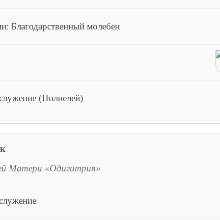
и: Благодарственный молебен
служение (Полиелей)
ик
ей Матери «Одигитрия»
ослужение