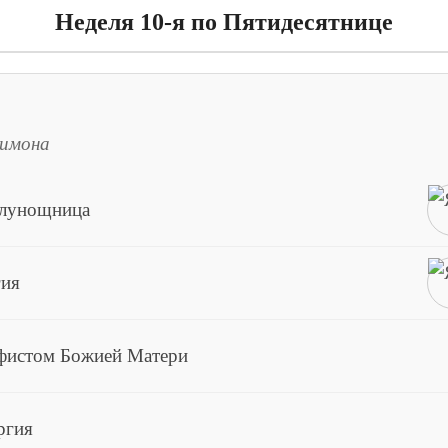
Неделя 10-я по Пятидесятнице
еимона
олунощница
гия
афистом Божией Матери
ргия