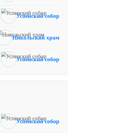
Успенский собор
Никольский храм
Успенский собор
Успенский собор