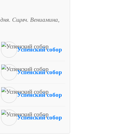
дня. Сщмч. Вениамина,
Успенский собор
Успенский собор
Успенский собор
Успенский собор