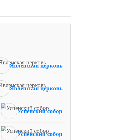
Явленская церковь
Явленская церковь
Успенский собор
Успенский собор