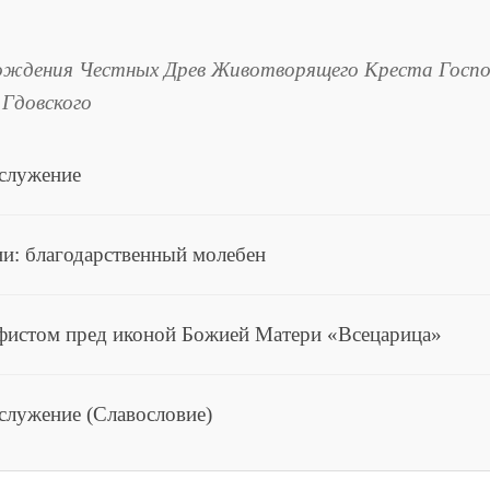
ождения Честных Древ Животворящего Креста Госпо
 Гдовского
ослужение
и: благодарственный молебен
фистом пред иконой Божией Матери «Всецарица»
служение (Славословие)