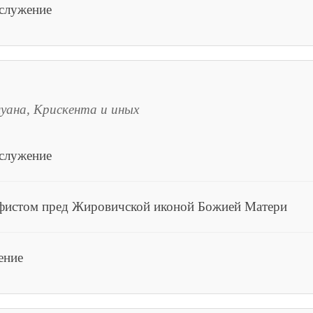
ослужение
уана, Крискента и иных
ослужение
афистом пред Жировичской иконой Божией Матери
ение