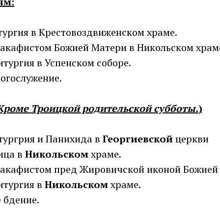
ям:
тургия в Крестовоздвиженском храме.
 акафистом Божией Матери в Никольском храм
итургия в Успенском соборе.
огослужение.
Кроме Троицкой родительской субботы.
)
тургрия и Панихида в
Георгиевской
церкви
ица в
Никольском
храме.
 акафистом пред Жировичской иконой Божией
итургия в
Никольском
храме.
 бдение.